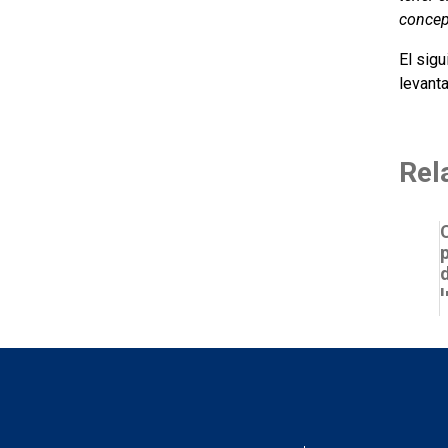
concep
El sigu
levant
Rel