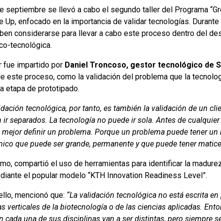
de septiembre se llevó a cabo el segundo taller del Programa “Gr
e Up, enfocado en la importancia de validar tecnologías. Durante
ben considerarse para llevar a cabo este proceso dentro del de
ico-tecnológica.
er fue impartido por
Daniel Troncoso, gestor tecnológico de 
de este proceso, como la validación del problema que la tecnolo
 la etapa de prototipado.
idación tecnológica, por tanto, es también la validación de un c
ir separados. La tecnología no puede ir sola. Antes de cualquier 
mejor definir un problema. Porque un problema puede tener un m
único que puede ser grande, permanente y que puede tener matice
mo, compartió el uso de herramientas para identificar la madurez
ediante el popular modelo “KTH Innovation Readiness Level”.
ello, mencionó que:
“La validación tecnológica no está escrita en
as verticales de la biotecnología o de las ciencias aplicadas. Ent
n cada una de sus disciplinas van a ser distintas, pero siempre s