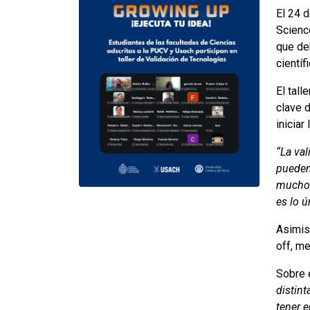
El 24 
Scienc
que de
científ
El tall
clave 
iniciar
“La val
pueden 
mucho 
es lo 
Asimis
off, m
Sobre 
distint
tener e