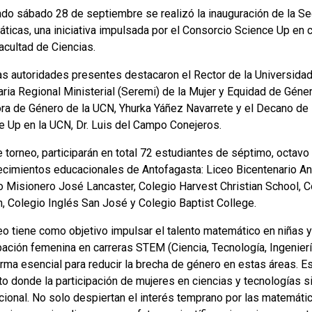
ado sábado 28 de septiembre se realizó la inauguración de la 
ticas, una iniciativa impulsada por el Consorcio Science Up en
acultad de Ciencias.
as autoridades presentes destacaron el Rector de la Universidad 
aria Regional Ministerial (Seremi) de la Mujer y Equidad de Géne
ora de Género de la UCN, Yhurka Yáñez Navarrete y el Decano de l
e Up en la UCN, Dr. Luis del Campo Conejeros.
e torneo, participarán en total 72 estudiantes de séptimo, octav
ecimientos educacionales de Antofagasta: Liceo Bicentenario An
o Misionero José Lancaster, Colegio Harvest Christian School, C
n, Colegio Inglés San José y Colegio Baptist College.
neo tiene como objetivo impulsar el talento matemático en niñas
ipación femenina en carreras STEM (Ciencia, Tecnología, Ingenie
rma esencial para reducir la brecha de género en estas áreas. Es
o donde la participación de mujeres en ciencias y tecnologías si
acional. No solo despiertan el interés temprano por las matemáti