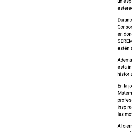
un esp
estere
Durante
Consor
en don
SEREMI
estén 
Además
esta in
historia
En la 
Matemá
profeso
inspira
las mot
Al cie