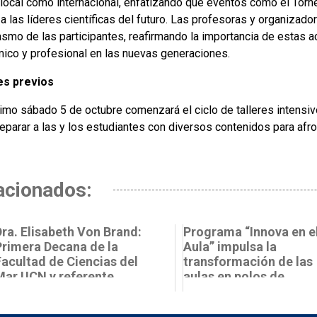
l local como internacional, enfatizando que eventos como el To
 a las líderes científicas del futuro. Las profesoras y organiza
asmo de las participantes, reafirmando la importancia de estas a
ico y profesional en las nuevas generaciones.
es previos
ximo sábado 5 de octubre comenzará el ciclo de talleres intens
eparar a las y los estudiantes con diversos contenidos para afron
acionados:
Dra. Elisabeth Von Brand:
Programa “Innova en e
Primera Decana de la
Aula” impulsa la
Facultad de Ciencias del
transformación de las
Mar UCN y referente
aulas en polos de
femenino...
innovación y emprend..