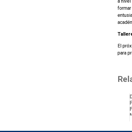
a nive
formar
entusi
académ
Taller
El pró
para pr
Rel