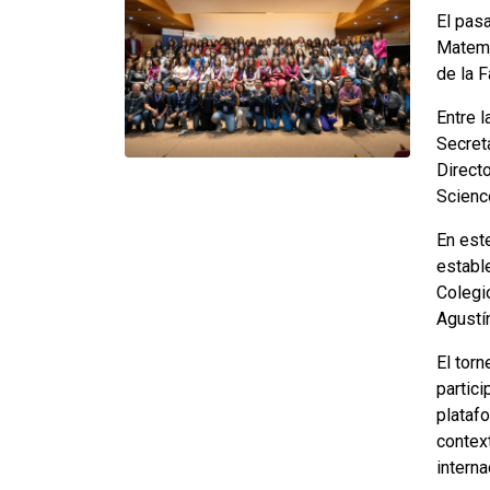
El pas
Matemá
de la F
Entre l
Secret
Direct
Scienc
En est
establ
Colegi
Agustí
El tor
partic
platafo
context
intern