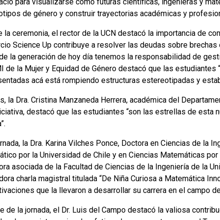
acio para visualizarse como futuras científicas, ingenieras y m
otipos de género y construir trayectorias académicas y profesio
 la ceremonia, el rector de la UCN destacó la importancia de con
cio Science Up contribuye a resolver las deudas sobre brechas 
de la generación de hoy día tenemos la responsabilidad de gestio
 de la Mujer y Equidad de Género destacó que las estudiantes “s
sentadas acá está rompiendo estructuras estereotipadas y estab
, la Dra. Cristina Manzaneda Herrera, académica del Departamen
iciativa, destacó que las estudiantes “son las estrellas de esta n
”.
jornada, la Dra. Karina Vilches Ponce, Doctora en Ciencias de la
tico por la Universidad de Chile y en Ciencias Matemáticas por 
ra asociada de la Facultad de Ciencias de la Ingeniería de la Un
dora charla magistral titulada “De Niña Curiosa a Matemática Inno
ivaciones que la llevaron a desarrollar su carrera en el campo d
rre de la jornada, el Dr. Luis del Campo destacó la valiosa cont