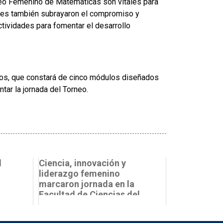
rneo Femenino de Matemáticas son vitales para
dores también subrayaron el compromiso y
ctividades para fomentar el desarrollo
ivos, que constará de cinco módulos diseñados
tar la jornada del Torneo.
l
Ciencia, innovación y
liderazgo femenino
marcaron jornada en la
Facultad de Ciencias del
.
Mar