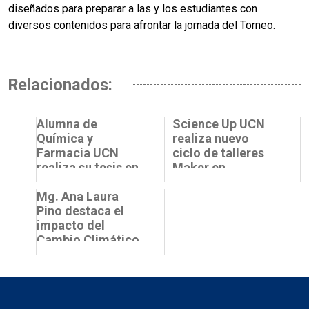
diseñados para preparar a las y los estudiantes con
diversos contenidos para afrontar la jornada del Torneo.
Relacionados:
Alumna de
Science Up UCN
Química y
realiza nuevo
Farmacia UCN
ciclo de talleres
realiza su tesis en
Maker en
la Universidad de
Antofagasta
Chile gracias a
Mg. Ana Laura
programa de p...
Pino destaca el
impacto del
Cambio Climático
en mujeres y su
papel como
defensoras del...