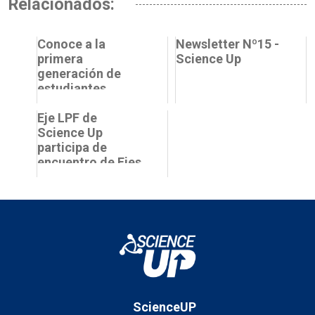
Relacionados:
Conoce a la
Newsletter Nº15 -
primera
Science Up
generación de
estudiantes
Delegados
Science Up en la
Eje LPF de
PUCV
Science Up
participa de
encuentro de Ejes
de Liderazgo y
Participación
Femenina a nivel
n...
ScienceUP