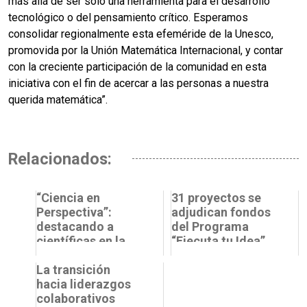
más allá de ser solo una herramienta para el desarrollo
tecnológico o del pensamiento crítico. Esperamos
consolidar regionalmente esta efeméride de la Unesco,
promovida por la Unión Matemática Internacional, y contar
con la creciente participación de la comunidad en esta
iniciativa con el fin de acercar a las personas a nuestra
querida matemática”.
Relacionados:
“Ciencia en
31 proyectos se
Perspectiva”:
adjudican fondos
destacando a
del Programa
científicas en la
“Ejecuta tu Idea”
conmemoración
de Science Up
del 8M
La transición
hacia liderazgos
colaborativos