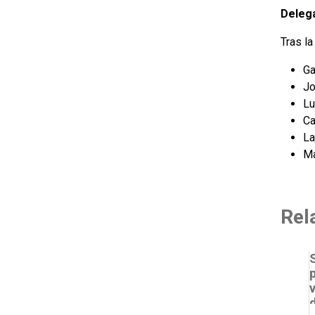
Deleg
Tras l
Ga
Jo
Lu
Ca
La
Ma
Rel