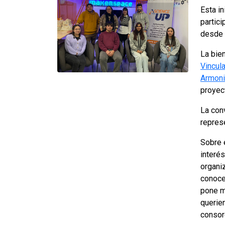
Esta in
partic
desde 
La bie
Vincul
Armoni
proyect
La con
repres
Sobre 
interés
organi
conoce
pone m
querie
consorc