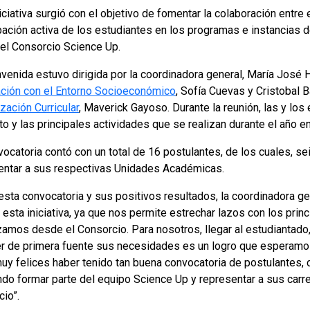
iciativa surgió con el objetivo de fomentar la colaboración entre
ipación activa de los estudiantes en los programas e instancias
el Consorcio Science Up.
nvenida estuvo dirigida por la coordinadora general, María José 
ación con el Entorno Socioeconómico
, Sofía Cuevas y Cristobal B
zación Curricular
, Maverick Gayoso. Durante la reunión, las y lo
o y las principales actividades que se realizan durante el año en 
vocatoria contó con un total de 16 postulantes, de los cuales, s
entar a sus respectivas Unidades Académicas.
esta convocatoria y sus positivos resultados, la coordinadora g
 esta iniciativa, ya que nos permite estrechar lazos con los prin
zamos desde el Consorcio. Para nosotros, llegar al estudiantado
r de primera fuente sus necesidades es un logro que esperamo
uy felices haber tenido tan buena convocatoria de postulantes, 
ndo formar parte del equipo Science Up y representar a sus car
io”.