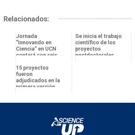
Relacionados:
Jornada
Se inicia el trabajo
“Innovando en
científico de los
Ciencia” en UCN
proyectos
contará con seis
postdoctorales
expositores
seleccionados en
15 proyectos
el marco de la
fueron
conv...
adjudicados en la
primera versión
del programa de
tesis
colaborativas
“Nexus”