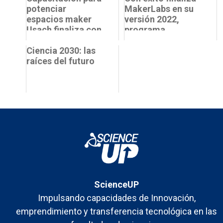
potenciar
MakerLabs en su
espacios maker
versión 2022,
Usach finaliza con
programa
pasantía en la
realizado en
Universidad de
Ciencia 2030: las
conjunto por
Lorraine
raíces del futuro
Science Up y Val...
ScienceUP
Impulsando capacidades de Innovación,
emprendimiento y transferencia tecnológica en las