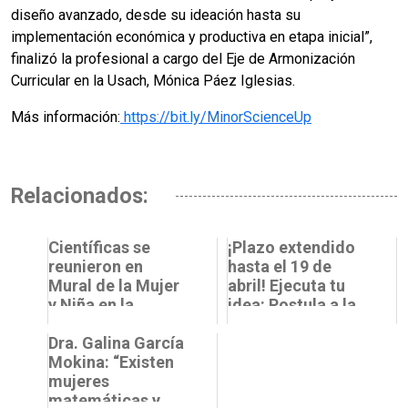
diseño avanzado, desde su ideación hasta su
implementación económica y productiva en etapa inicial”,
finalizó la profesional a cargo del Eje de Armonización
Curricular en la Usach, Mónica Páez Iglesias.
Más información:
https://bit.ly/MinorScienceUp
Relacionados:
Científicas se
¡Plazo extendido
reunieron en
hasta el 19 de
Mural de la Mujer
abril! Ejecuta tu
y Niña en la
idea: Postula a la
Ciencia
segunda etapa del
Dra. Galina García
programa Grow...
Mokina: “Existen
mujeres
matemáticas y