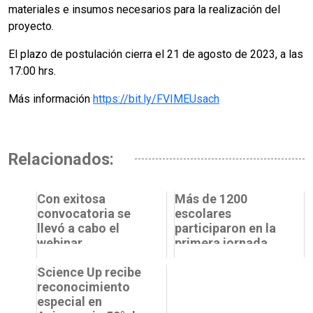
materiales e insumos necesarios para la realización del
proyecto.
El plazo de postulación cierra el 21 de agosto de 2023, a las
17:00 hrs.
Más información
https://bit.ly/FVIMEUsach
Relacionados:
Con exitosa
Más de 1200
convocatoria se
escolares
llevó a cabo el
participaron en la
webinar
primera jornada
“Convocatorias de
de la Expo UCN en
I+D+i+e con
Science Up recibe
Antofagasta
perspectiva de
reconocimiento
gén...
especial en