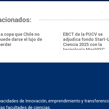
acionados:
La copa que Chile no
EBCT de la PUCV se
puede darse el lujo de
adjudica fondo Start-
perder
Ciencia 2025 con la
tecnología MagVISC
acidades de Innovación, emprendimiento y transferenci
las facultades de ciencias.