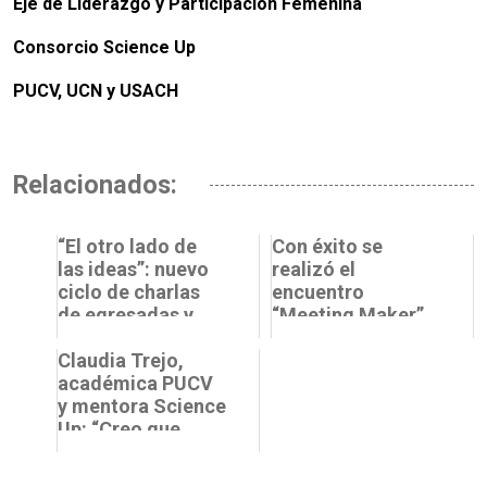
Eje de Liderazgo y Participación Femenina
Consorcio Science Up
PUCV, UCN y USACH
Relacionados:
“El otro lado de
Con éxito se
las ideas”: nuevo
realizó el
ciclo de charlas
encuentro
de egresadas y
“Meeting Maker”
egresados de
que reunió a
Ciencia
Claudia Trejo,
miembros de los
académica PUCV
distintos espacios
y mentora Science
cr...
Up: “Creo que
visibilizar la
presencia