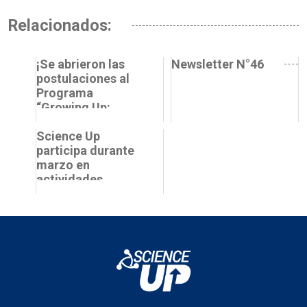
Relacionados:
¡Se abrieron las
Newsletter N°46
postulaciones al
Programa
“Growing Up:
Ejecuta tu Idea!”
de Science Up!
Science Up
participa durante
marzo en
actividades
conmemorativas
del Día
Internacional de la
Mujer