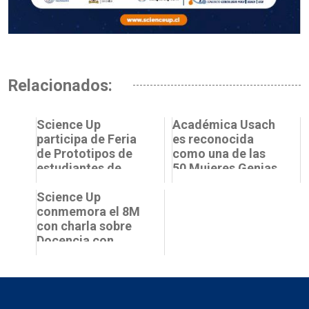
Relacionados:
Science Up
Académica Usach
participa de Feria
es reconocida
de Prototipos de
como una de las
estudiantes de
50 Mujeres Genias
Química PUCV
del 2024
Science Up
conmemora el 8M
con charla sobre
Docencia con
Perspectiva de
Género en las
Matemáticas