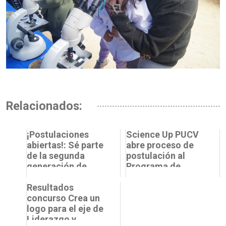
Relacionados:
¡Postulaciones
Science Up PUCV
abiertas!: Sé parte
abre proceso de
de la segunda
postulación al
generación de
Programa de
Delegados/as
Rápida
Science Up en la
Resultados
Implementación
PUCV
concurso Crea un
2025
logo para el eje de
Liderazgo y