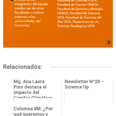
Relacionados:
Mg. Ana Laura
Newsletter Nº28 –
Pino destaca el
Science Up
impacto del
Cambio Climático
en mujeres y su
papel como
Columna 8M: ¿Por
defensoras del...
qué queremos y