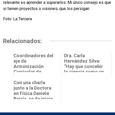
relevante es aprender a superarlos. Mi único consejo es que
si tienen proyectos o visiones, que los persigan.
Foto: La Tercera
Relacionados:
Coordinadores del
Dra. Carla
eje de
Hernández Silva:
Armonización
“Hay que concebir
Curricular de
la ciencia como un
Science Up se
espacio donde
reúnen para
Con una charla
todas y todos
definir estrategias
junto a la Doctora
tienen ...
de...
en Física Daniela
Barría, se da inicio
al ciclo “Mujeres
en Cienci...