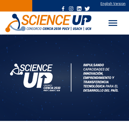
English Version
menu